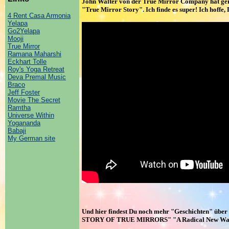
John Walter von der True Mirror Company hat gera
"True Mirror Story". Ich finde es super! Ich hoffe
4 Rent Casa Armonia
Yelapa
Go2Yelapa
Mooji
True Mirror
Ramana Maharshi
Eckhart Tolle
Roy's Yoga Retreat
Deva Premal Music
Braco
Jeff Foster
Movie The Secret
Ramtha
Universe Within
Yogananda
Babaji
My German site
Und hier findest Du noch mehr "Geschichten" übe
STORY OF TRUE MIRRORS" "A Radical New Way