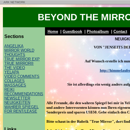
ARK NETWORK
BEYOND THE MIRR
Home
|
Guestbook
|
Photoalbum
|
Contact
Sections
NEUIGK
ANGELIKA
VON "JENSEITS DE
MIRROR WORLD
THOUGHTS
TRUE MIRROR EXP
Auf Wunsch erstelle ich nu
TRUE MIRROR®
THE VIDEO
http://himmelaufe
YELAPA
VIDEO COMMENTS
COLLAGES
Sie ist allerdings ein wenig anders au
MASSAGES
REIKI
RECOMMENDATIONS
NEWSLETTER
NEUIGKEITEN
Alle Freunde, die den wahren Spiegel bei mir in Y
WAHRER SPIEGEL
und andere Interessenten können nun Ihren eigenen
FOR RENT/LEASE
Sonderpreis und sparen US$50. Gebe einfach den
Bitte schaut in der Rubrik "True Mirror", dort find
Links