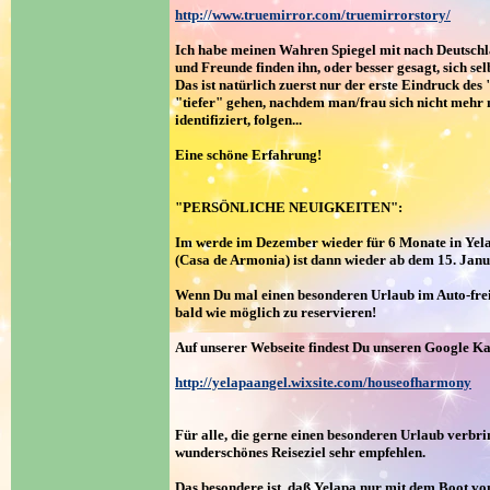
http://www.truemirror.com/truemirrorstory/
Ich habe meinen Wahren Spiegel mit nach Deutsch
und Freunde finden ihn, oder besser gesagt, sich se
Das ist natürlich zuerst nur der erste Eindruck des 
"tiefer" gehen, nachdem man/frau sich nicht mehr 
identifiziert, folgen...
Eine schöne Erfahrung!
"PERSÖNLICHE NEUIGKEITEN":
Im werde im Dezember wieder für 6 Monate in Yel
(Casa de Armonia) ist dann wieder ab dem 15. Jan
Wenn Du mal einen besonderen Urlaub im Auto-frei
bald wie möglich zu reservieren!
Auf unserer Webseite findest Du unseren Google Ka
http://yelapaangel.wixsite.com/houseofharmony
Für alle, die gerne einen besonderen Urlaub verbri
wunderschönes Reiseziel sehr empfehlen.
Das besondere ist, daß Yelapa nur mit dem Boot vo