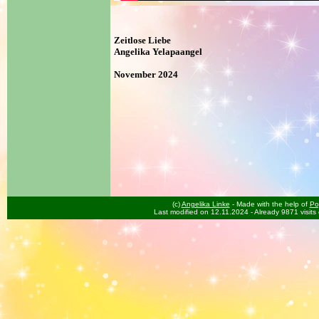
Zeitlose Liebe
Angelika Yelapaangel
November 2024
(c)
Angelika Linke
- Made with the help of
Po
Last modified on 12.11.2024
- Already 9871 visits